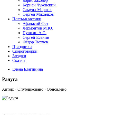
Борис Заходер
Корней Чуковский
Самуил Маршак
Сергей Михалков
Поэты-классики
Афанасий Фет
Лермонтов М.Ю.
Пушкин А.С.
Сергей Есенин
Фёдор Тютчев
Праздники
Скороговорки
Загадки
Сказки
Елена Благинина
Радуга
Автор:
· Опубликовано
· Обновлено