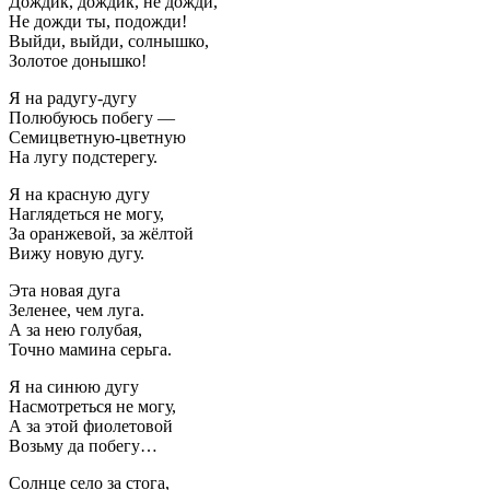
Дождик, дождик, не дожди,
Не дожди ты, подожди!
Выйди, выйди, солнышко,
Золотое донышко!
Я на радугу-дугу
Полюбуюсь побегу —
Семицветную-цветную
На лугу подстерегу.
Я на красную дугу
Наглядеться не могу,
За оранжевой, за жёлтой
Вижу новую дугу.
Эта новая дуга
Зеленее, чем луга.
А за нею голубая,
Точно мамина серьга.
Я на синюю дугу
Насмотреться не могу,
А за этой фиолетовой
Возьму да побегу…
Солнце село за стога,