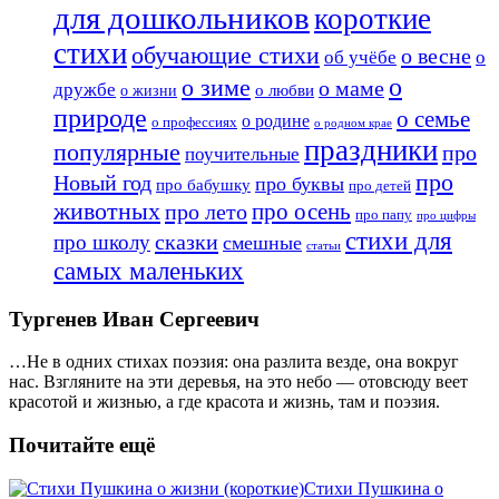
для дошкольников
короткие
стихи
обучающие стихи
о весне
об учёбе
о
о
о зиме
о маме
дружбе
о любви
о жизни
природе
о семье
о родине
о профессиях
о родном крае
праздники
популярные
про
поучительные
про
Новый год
про буквы
про бабушку
про детей
животных
про осень
про лето
про папу
про цифры
стихи для
сказки
про школу
смешные
статьи
самых маленьких
Тургенев Иван Сергеевич
…Не в одних стихах поэзия: она разлита везде, она вокруг
нас. Взгляните на эти деревья, на это небо — отовсюду веет
красотой и жизнью, а где красота и жизнь, там и поэзия.
Почитайте ещё
Стихи Пушкина о