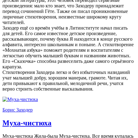
детской литературы, этот человек переводил серьёзные
произведения: мало кто знает, что Заходеру принадлежит
перевод сочинений Гёте. Также он писал проникновенные
лиричные стихотворения, неизвестные широкому кругу
читателей.
Заходер ещё со времён учёбы в Литинституте начал писать
для детей. Его самое известное детское произведение,
рассказывающее, почему буква Я находится в конце русского
алфавита, интересно школьникам и поныне. А стихотворение
«Мохнатая азбука» поможет родителям и воспитателям с
легкостью обучить малышей буквам и названиям животных.
Его «Сказочка» способна развеселить даже самого серьёзного
карапуза.
Стихотворения Заходера легко и без избыточных назиданий
учат малышей добру, хорошим манерам, грамоте. Читая их,
дети привыкают к правильной, мелодичной речи, учатся
верно строить собственные высказывания.
Борис Заходер
Муха-чистюха
Муха-чистюха Жила-была Муха-чистюха. Все время купалась