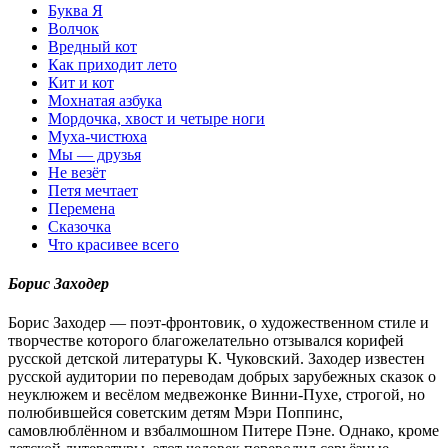
Буква Я
Волчок
Вредный кот
Как приходит лето
Кит и кот
Мохнатая азбука
Мордочка, хвост и четыре ноги
Муха-чистюха
Мы — друзья
Не везёт
Петя мечтает
Перемена
Сказочка
Что красивее всего
Борис Заходер
Борис Заходер — поэт-фронтовик, о художественном стиле и
творчестве которого благожелательно отзывался корифей
русской детской литературы К. Чуковский. Заходер известен
русской аудитории по переводам добрых зарубежных сказок о
неуклюжем и весёлом медвежонке Винни-Пухе, строгой, но
полюбившейся советским детям Мэри Поппинс,
самовлюблённом и взбалмошном Питере Пэне. Однако, кроме