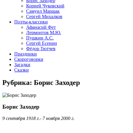
Борис Заходер
Корней Чуковский
Самуил Маршак
Сергей Михалков
Поэты-классики
Афанасий Фет
Лермонтов М.Ю.
Пушкин А.С.
Сергей Есенин
Фёдор Тютчев
Праздники
Скороговорки
Загадки
Сказки
Рубрика:
Борис Заходер
Борис Заходер
9 сентября 1918 г.- 7 ноября 2000 г.