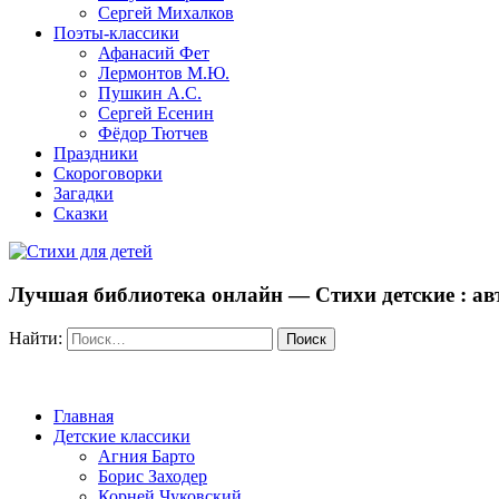
Сергей Михалков
Поэты-классики
Афанасий Фет
Лермонтов М.Ю.
Пушкин А.С.
Сергей Есенин
Фёдор Тютчев
Праздники
Скороговорки
Загадки
Сказки
Лучшая библиотека онлайн — Стихи детские : авт
Найти:
Главная
Детские классики
Агния Барто
Борис Заходер
Корней Чуковский