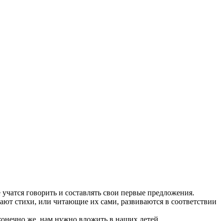
учатся говорить и составлять свои первые предложения.
итают стихи, или читающие их сами, развиваются в соответствии
И конечно же, нам нужно вложить в наших детей