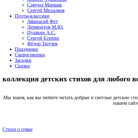
Самуил Маршак
Сергей Михалков
Поэты-классики
Афанасий Фет
Лермонтов М.Ю.
Пушкин А.С.
Сергей Есенин
Фёдор Тютчев
Праздники
Скороговорки
Загадки
Сказки
коллекция детских стихов для любого в
Мы знаем, как вы любите читать добрые и светлые детские стих
нашем сайт
Стихи о семье