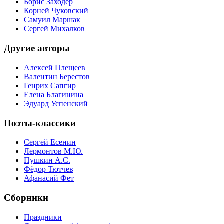
Борис Заходер
Корней Чуковский
Самуил Маршак
Сергей Михалков
Другие авторы
Алексей Плещеев
Валентин Берестов
Генрих Сапгир
Елена Благинина
Эдуард Успенский
Поэты-классики
Сергей Есенин
Лермонтов М.Ю.
Пушкин А.С.
Фёдор Тютчев
Афанасий Фет
Сборники
Праздники