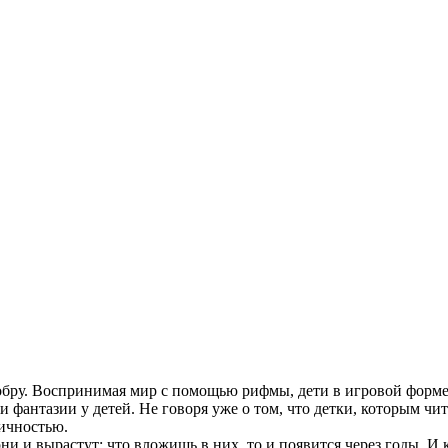
обру. Воспринимая мир с помощью рифмы, дети в игровой форме 
и фантазии у детей. Не говоря уже о том, что детки, которым ч
ичностью.
они и вырастут; что вложишь в них, то и появится через годы. 