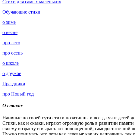
Стихи для самых маленьких
Обучающие стихи
о зиме
о весне
про лето
про осень
о школе
о дружбе
Праздники
про Новый год
О стихах
Наивные по своей сути стихи позитивны и всегда учат детей д
Стихи, как и сказки, играют огромную роль в развитии памяти 
своему возрасту и вырастают полноценной, самодостаточной л
Нужно понимать, что дети как деревья: как их направишь, так 