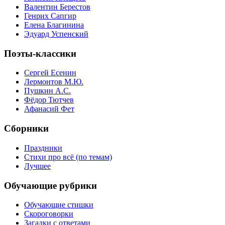
Валентин Берестов
Генрих Сапгир
Елена Благинина
Эдуард Успенский
Поэты-классики
Сергей Есенин
Лермонтов М.Ю.
Пушкин А.С.
Фёдор Тютчев
Афанасий Фет
Сборники
Праздники
Стихи про всё (по темам)
Лучшее
Обучающие рубрики
Обучающие стишки
Скороговорки
Загадки с ответами