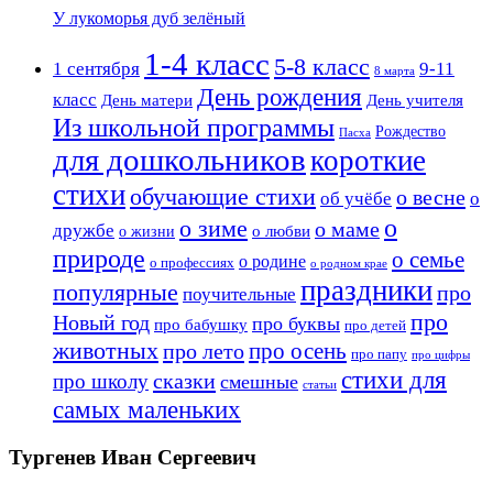
У лукоморья дуб зелёный
1-4 класс
5-8 класс
1 сентября
9-11
8 марта
День рождения
класс
День матери
День учителя
Из школьной программы
Рождество
Пасха
для дошкольников
короткие
стихи
обучающие стихи
о весне
об учёбе
о
о
о зиме
о маме
дружбе
о любви
о жизни
природе
о семье
о родине
о профессиях
о родном крае
праздники
популярные
про
поучительные
про
Новый год
про буквы
про бабушку
про детей
животных
про осень
про лето
про папу
про цифры
стихи для
сказки
про школу
смешные
статьи
самых маленьких
Тургенев Иван Сергеевич