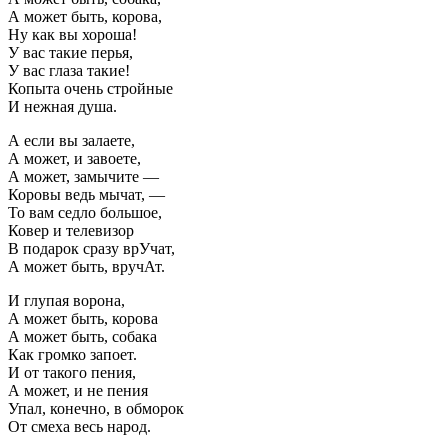
А может быть, корова,
Ну как вы хороша!
У вас такие перья,
У вас глаза такие!
Копыта очень стройные
И нежная душа.
А если вы залаете,
А может, и завоете,
А может, замычите —
Коровы ведь мычат, —
То вам седло большое,
Ковер и телевизор
В подарок сразу врУчат,
А может быть, вручАт.
И глупая ворона,
А может быть, корова
А может быть, собака
Как громко запоет.
И от такого пения,
А может, и не пения
Упал, конечно, в обморок
От смеха весь народ.