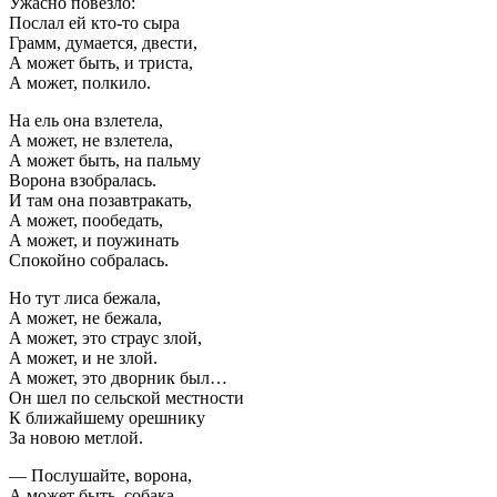
Ужасно повезло:
Послал ей кто-то сыра
Грамм, думается, двести,
А может быть, и триста,
А может, полкило.
На ель она взлетела,
А может, не взлетела,
А может быть, на пальму
Ворона взобралась.
И там она позавтракать,
А может, пообедать,
А может, и поужинать
Спокойно собралась.
Но тут лиса бежала,
А может, не бежала,
А может, это страус злой,
А может, и не злой.
А может, это дворник был…
Он шел по сельской местности
К ближайшему орешнику
За новою метлой.
— Послушайте, ворона,
А может быть, собака,