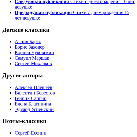
Следующая публикация
Стихи с днём рождения 16 лет
девушке
Предыдущая публикация
Стихи с днём рождения 15
лет девушке
Детские классики
Агния Барто
Борис Заходер
Корней Чуковский
Самуил Маршак
Сергей Михалков
Другие авторы
Алексей Плещеев
Валентин Берестов
Генрих Сапгир
Елена Благинина
Эдуард Успенский
Поэты-классики
Сергей Есенин