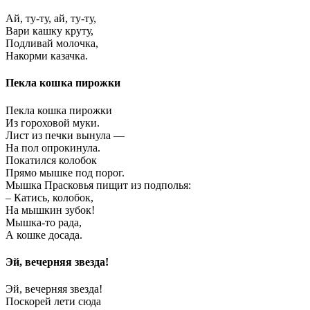
Ай, ту-ту, ай, ту-ту,
Вари кашку круту,
Подливай молочка,
Накорми казачка.
Пекла кошка пирожки
Пекла кошка пирожки
Из гороховой муки.
Лист из печки вынула —
На пол опрокинула.
Покатился колобок
Прямо мышке под порог.
Мышка Прасковья пищит из подполья:
– Катись, колобок,
На мышкин зубок!
Мышка-то рада,
А кошке досада.
Эй, вечерняя звезда!
Эй, вечерняя звезда!
Поскорей лети сюда