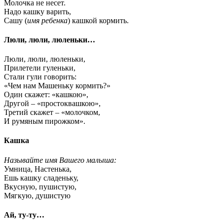
Молочка не несет.
Надо кашку варить,
Сашу (
имя ребенка
) кашкой кормить.
Люли, люли, люленьки…
Люли, люли, люленьки,
Прилетели гуленьки,
Стали гули говорить:
«Чем нам Машеньку кормить?»
Один скажет: «кашкою»,
Другой – «простоквашкою»,
Третий скажет – «молочком,
И румяным пирожком».
Кашка
Называйте имя Вашего малыша:
Умница, Настенька,
Ешь кашку сладеньку,
Вкусную, пушистую,
Мягкую, душистую
Ай, ту-ту…