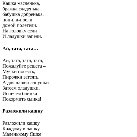
Кашка масленька,
бражка сладенька,
бабушка добренька.
попили-поели
домой полетели.
На головку сели
И ладушки запели.
Ай, тата, тата…
Ай, тата, тата, тата,
Пожалуйте решета –
Мучки посеять,
Пирожки затеять.
А для нашей лапушки
Затеем оладушки,
Испечем блинка –
Покормить сынка!
Разложили кашку
Разложили кашку
Каждому в чашку.
Маленькому Яшке