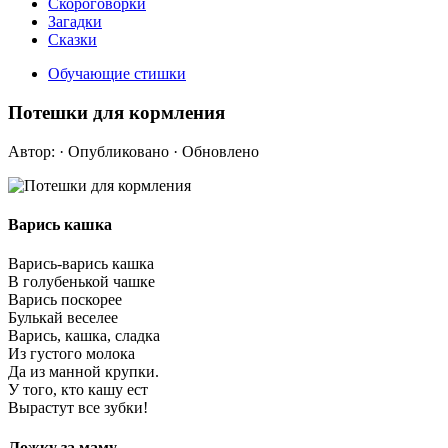
Скороговорки
Загадки
Сказки
Обучающие стишки
Потешки для кормления
Автор:
· Опубликовано
· Обновлено
Варись кашка
Варись-варись кашка
В голубенькой чашке
Варись поскорее
Булькай веселее
Варись, кашка, сладка
Из густого молока
Да из манной крупки.
У того, кто кашу ест
Вырастут все зубки!
Ложку за маму…