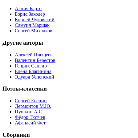
Агния Барто
Борис Заходер
Корней Чуковский
Самуил Маршак
Сергей Михалков
Другие авторы
Алексей Плещеев
Валентин Берестов
Генрих Сапгир
Елена Благинина
Эдуард Успенский
Поэты-классики
Сергей Есенин
Лермонтов М.Ю.
Пушкин А.С.
Фёдор Тютчев
Афанасий Фет
Сборники