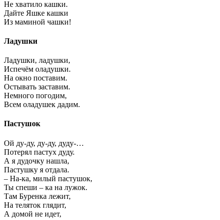
Не хватило кашки.
Дайте Яшке кашки
Из маминой чашки!
Ладушки
Ладушки, ладушки,
Испечём оладушки.
На окно поставим.
Остывать заставим.
Немного погодим,
Всем оладушек дадим.
Пастушок
Ой ду-ду, ду-ду, дуду-…
Потерял пастух дуду.
А я дудочку нашла,
Пастушку я отдала.
– На-ка, милый пастушок,
Ты спеши – ка на лужок.
Там Буренка лежит,
На теляток глядит,
А домой не идет,