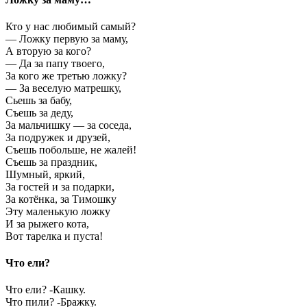
Кто у нас любимый самый?
— Ложку первую за маму,
А вторую за кого?
— Да за папу твоего,
За кого же третью ложку?
— За веселую матрешку,
Сьешь за бабу,
Съешь за деду,
За мальчишку — за соседа,
За подружек и друзей,
Съешь побольше, не жалей!
Съешь за праздник,
Шумный, яркий,
За гостей и за подарки,
За котёнка, за Тимошку
Эту маленькую ложку
И за рыжего кота,
Вот тарелка и пуста!
Что ели?
Что ели? -Кашку.
Что пили? -Бражку.