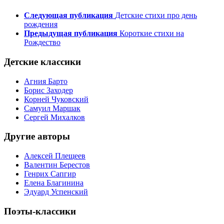
Следующая публикация
Детские стихи про день
рождения
Предыдущая публикация
Короткие стихи на
Рождество
Детские классики
Агния Барто
Борис Заходер
Корней Чуковский
Самуил Маршак
Сергей Михалков
Другие авторы
Алексей Плещеев
Валентин Берестов
Генрих Сапгир
Елена Благинина
Эдуард Успенский
Поэты-классики