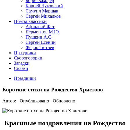
Борис Заходер
Корней Чуковский
Самуил Маршак
Сергей Михалков
Поэты-классики
Афанасий Фет
Лермонтов М.Ю.
Пушкин А.С.
Сергей Есенин
Фёдор Тютчев
Праздники
Скороговорки
Загадки
Сказки
Праздники
Короткие стихи на Рождество Христово
Автор:
· Опубликовано
· Обновлено
Красивые поздравления на Рождество