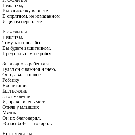
Вежливы,
Вы книжечку вернете
В опрятном, не измазанном
И целом переплете.
И ежели вы
Вежливы,
Тому, кто послабее,
Вы будете защитником,
Пред сильным не робея.
Знал одного ребенка я.
Гулял он с важной нянею.
Она давала тонкое
Ребенку
Воспитание.
Был вежлив
Этот мальчик
И, право, очень мил:
Отняв у младших
Мячик,
Он их благодарил,
«Спасибо!» — говорил.
Нет, ежели вы