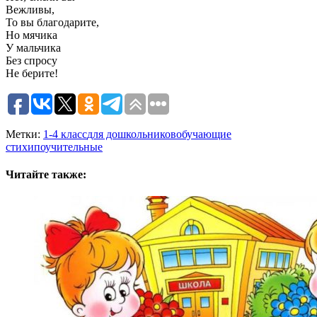
Вежливы,
То вы благодарите,
Но мячика
У мальчика
Без спросу
Не берите!
Метки:
1-4 класс
для дошкольников
обучающие
стихи
поучительные
Читайте также: