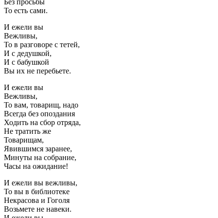
Без просьбы
То есть сами.
И ежели вы
Вежливы,
То в разговоре с тетей,
И с дедушкой,
И с бабушкой
Вы их не перебьете.
И ежели вы
Вежливы,
То вам, товарищ, надо
Всегда без опоздания
Ходить на сбор отряда,
Не тратить же
Товарищам,
Явившимся заранее,
Минуты на собрание,
Часы на ожидание!
И ежели вы вежливы,
То вы в библиотеке
Некрасова и Гоголя
Возьмете не навеки.
И ежели вы