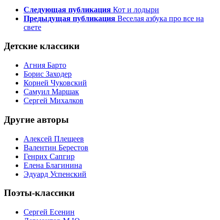
Следующая публикация
Кот и лодыри
Предыдущая публикация
Веселая азбука про все на
свете
Детские классики
Агния Барто
Борис Заходер
Корней Чуковский
Самуил Маршак
Сергей Михалков
Другие авторы
Алексей Плещеев
Валентин Берестов
Генрих Сапгир
Елена Благинина
Эдуард Успенский
Поэты-классики
Сергей Есенин