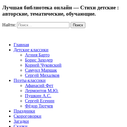
Лучшая библиотека онлайн — Стихи детские :
авторские, тематические, обучающие.
Найти:
Главная
Детские классики
Агния Барто
Борис Заходер
Корней Чуковский
Самуил Маршак
Сергей Михалков
Поэты-классики
Афанасий Фет
Лермонтов М.Ю.
Пушкин А.С.
Сергей Есенин
Фёдор Тютчев
Праздники
Скороговорки
Загадки
Сказки