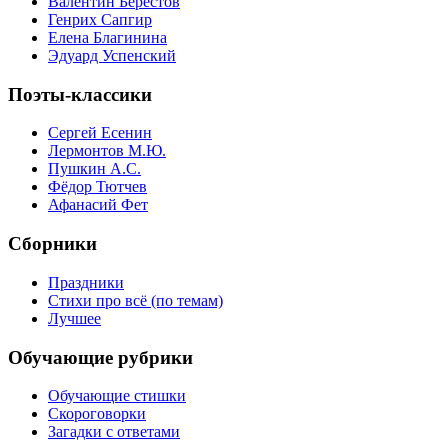
Валентин Берестов
Генрих Сапгир
Елена Благинина
Эдуард Успенский
Поэты-классики
Сергей Есенин
Лермонтов М.Ю.
Пушкин А.С.
Фёдор Тютчев
Афанасий Фет
Сборники
Праздники
Стихи про всё (по темам)
Лучшее
Обучающие рубрики
Обучающие стишки
Скороговорки
Загадки с ответами