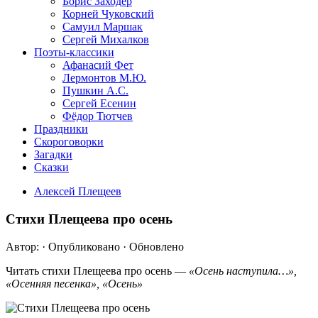
Борис Заходер
Корней Чуковский
Самуил Маршак
Сергей Михалков
Поэты-классики
Афанасий Фет
Лермонтов М.Ю.
Пушкин А.С.
Сергей Есенин
Фёдор Тютчев
Праздники
Скороговорки
Загадки
Сказки
Алексей Плещеев
Стихи Плещеева про осень
Автор:
· Опубликовано
· Обновлено
Читать стихи Плещеева про осень —
«Осень наступила…»,
«Осенняя песенка», «Осень»