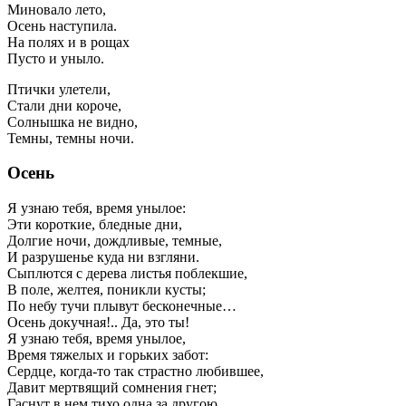
Миновало лето,
Осень наступила.
На полях и в рощах
Пусто и уныло.
Птички улетели,
Стали дни короче,
Солнышка не видно,
Темны, темны ночи.
Осень
Я узнаю тебя, время унылое:
Эти короткие, бледные дни,
Долгие ночи, дождливые, темные,
И разрушенье куда ни взгляни.
Сыплются с дерева листья поблекшие,
В поле, желтея, поникли кусты;
По небу тучи плывут бесконечные…
Осень докучная!.. Да, это ты!
Я узнаю тебя, время унылое,
Время тяжелых и горьких забот:
Сердце, когда-то так страстно любившее,
Давит мертвящий сомнения гнет;
Гаснут в нем тихо одна за другою