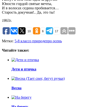
Юности гордой святые мечты,
И в волосах седина пробивается…
Старость докучная!.. Да, это ты!
1863г.
10
6
17
Метки:
5-8 класс
о природе
про осень
Читайте также:
Дети и птичка
Весна
На берегу