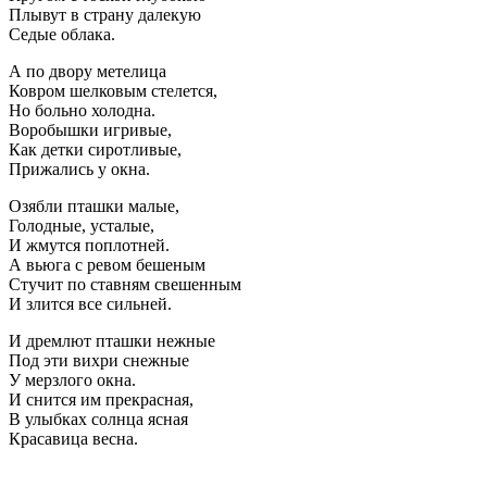
Плывут в страну далекую
Седые облака.
А по двору метелица
Ковром шелковым стелется,
Но больно холодна.
Воробышки игривые,
Как детки сиротливые,
Прижались у окна.
Озябли пташки малые,
Голодные, усталые,
И жмутся поплотней.
А вьюга с ревом бешеным
Стучит по ставням свешенным
И злится все сильней.
И дремлют пташки нежные
Под эти вихри снежные
У мерзлого окна.
И снится им прекрасная,
В улыбках солнца ясная
Красавица весна.