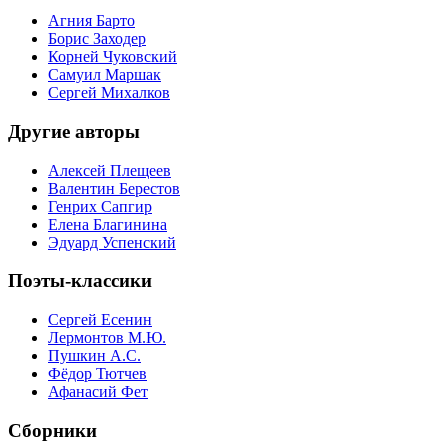
Агния Барто
Борис Заходер
Корней Чуковский
Самуил Маршак
Сергей Михалков
Другие авторы
Алексей Плещеев
Валентин Берестов
Генрих Сапгир
Елена Благинина
Эдуард Успенский
Поэты-классики
Сергей Есенин
Лермонтов М.Ю.
Пушкин А.С.
Фёдор Тютчев
Афанасий Фет
Сборники